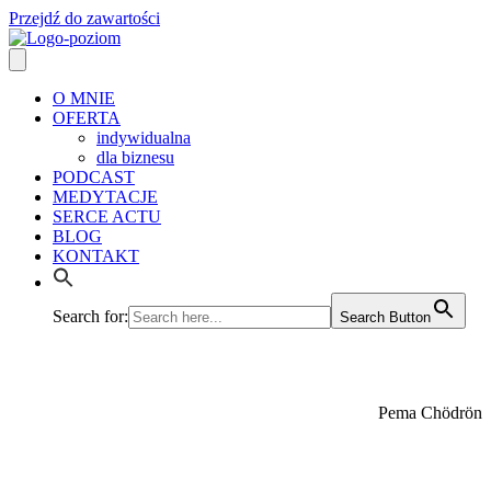
Przejdź do zawartości
O MNIE
OFERTA
indywidualna
dla biznesu
PODCAST
MEDYTACJE
SERCE ACTU
BLOG
KONTAKT
Search for:
Search Button
jesteś niebem.
wszystko inne to tylko pogoda.
Pema Chödrön