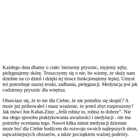
Każdego dnia dbamy o ciało: bierzemy prysznic, myjemy zęby,
pielęgnujemy skórę. Troszczymy się o nie, bo wiemy, że służy nam
dzielnie na co dzień i dzięki tej trosce funkcjonujemy lepiej. Umysł
też potrzebuje naszej troski, zadbania, pielęgnacji. Medytacja jest jak
codzienny prysznic dla wnętrza.
Obawiasz się, że to nie dla Ciebie, że nie potrafisz się skupić? A
może już próbowałeś i masz wrażenie, że jesteś zbyt rozproszony?
Jak mówi Jon Kabat-Zinn: „Jeśli robisz to, robisz to dobrze”. Nie
ma złego sposobu praktykowania uważności i medytacji - nie ma
potrzeby oceniania tego. Nawet kilka minut medytacji dziennie
może być dla Ciebie bodźcem do rozwoju swoich najlepszych stron,
najważniejszych obszarów, a także początkiem ważnej podróży.