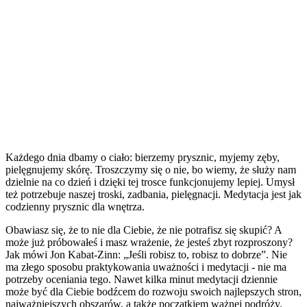
Każdego dnia dbamy o ciało: bierzemy prysznic, myjemy zęby,
pielęgnujemy skórę. Troszczymy się o nie, bo wiemy, że służy nam
dzielnie na co dzień i dzięki tej trosce funkcjonujemy lepiej. Umysł
też potrzebuje naszej troski, zadbania, pielęgnacji. Medytacja jest jak
codzienny prysznic dla wnętrza.
Obawiasz się, że to nie dla Ciebie, że nie potrafisz się skupić? A
może już próbowałeś i masz wrażenie, że jesteś zbyt rozproszony?
Jak mówi Jon Kabat-Zinn: „Jeśli robisz to, robisz to dobrze”. Nie
ma złego sposobu praktykowania uważności i medytacji - nie ma
potrzeby oceniania tego. Nawet kilka minut medytacji dziennie
może być dla Ciebie bodźcem do rozwoju swoich najlepszych stron,
najważniejszych obszarów, a także początkiem ważnej podróży.