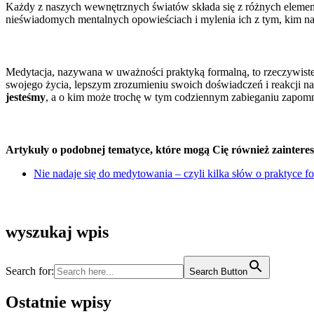
Każdy z naszych wewnętrznych światów składa się z różnych elem
nieświadomych mentalnych opowieściach i mylenia ich z tym, kim n
Medytacja, nazywana w uważności praktyką formalną, to rzeczywiste
swojego życia, lepszym zrozumieniu swoich doświadczeń i reakcji n
jesteśmy
, a o kim może trochę w tym codziennym zabieganiu zapomn
Artykuły o podobnej tematyce, które mogą Cię również zaintere
Nie nadaje się do medytowania – czyli kilka słów o praktyce fo
wyszukaj wpis
Search for:
Search Button
Ostatnie wpisy