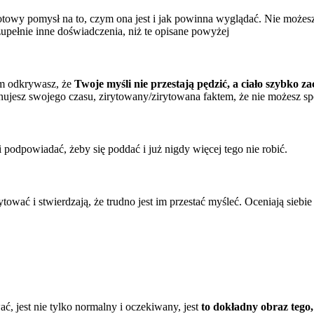
owy pomysł na to, czym ona jest i jak powinna wyglądać. Nie możesz 
pełnie inne doświadczenia, niż te opisane powyżej
em odkrywasz, że
Twoje myśli nie przestają pędzić, a ciało szybko z
arnujesz swojego czasu, zirytowany/zirytowana faktem, że nie możesz
 podpowiadać, żeby się poddać i już nigdy więcej tego nie robić.
ytować i stwierdzają, że trudno jest im przestać myśleć. Oceniają siebi
ć, jest nie tylko normalny i oczekiwany, jest
to dokładny obraz tego,