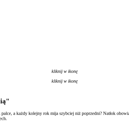
kliknij w ikonę
kliknij w ikonę
ią"
 palce, a każdy kolejny rok mija szybciej niż poprzedni? Natłok obowią
ech.