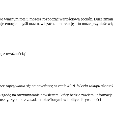
 własnym fotelu możesz rozpocząć wartościową podróż. Duże zmian
oje emocje i myśli oraz nawiązać z nimi relację – to może przynieść wi
dę z uważnością"
bez zapisywania się na newsletter, w cenie 49 zł. W celu zakupu skon
 zgodę na otrzymywanie newslettera, który będzie zawierał informac
usług, zgodnie z zasadami określonymi w Polityce Prywatności