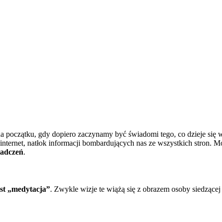
na początku, gdy dopiero zaczynamy być świadomi tego, co dzieje si
nternet, natłok informacji bombardujących nas ze wszystkich stron. Mo
iadczeń
.
est „medytacja”
. Zwykle wizje te wiążą się z obrazem osoby siedzące