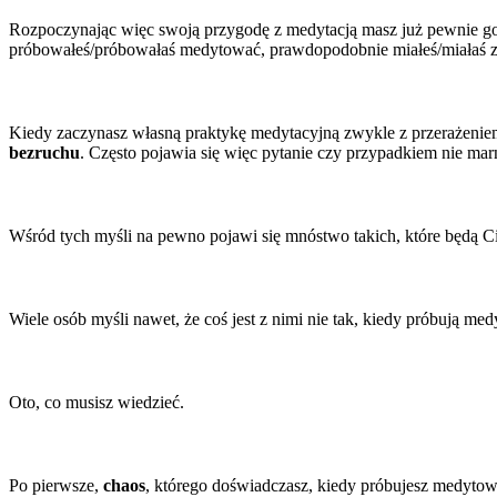
Rozpoczynając więc swoją przygodę z medytacją masz już pewnie got
próbowałeś/próbowałaś medytować, prawdopodobnie miałeś/miałaś zu
Kiedy zaczynasz własną praktykę medytacyjną zwykle z przerażeni
bezruchu
. Często pojawia się więc pytanie czy przypadkiem nie m
Wśród tych myśli na pewno pojawi się mnóstwo takich, które będą Ci
Wiele osób myśli nawet, że coś jest z nimi nie tak, kiedy próbują med
Oto, co musisz wiedzieć.
Po pierwsze,
chaos
, którego doświadczasz, kiedy próbujesz medytowa