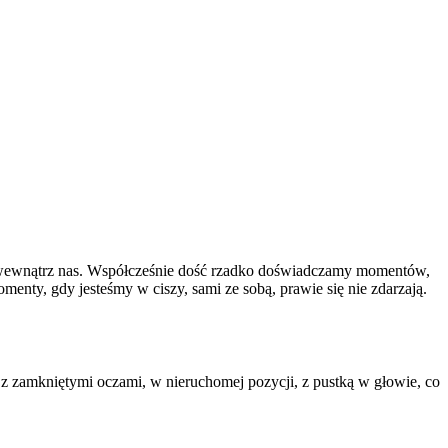
ę wewnątrz nas. Współcześnie dość rzadko doświadczamy momentów,
menty, gdy jesteśmy w ciszy, sami ze sobą, prawie się nie zdarzają.
j z zamkniętymi oczami, w nieruchomej pozycji, z pustką w głowie, co