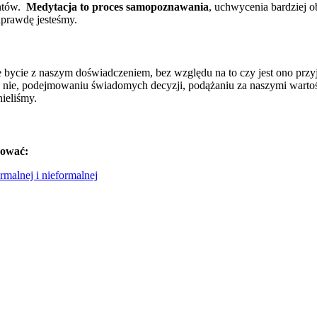
entów.
Medytacja to proces samopoznawania
, uchwycenia bardziej 
aprawdę jesteśmy.
 bycie z naszym doświadczeniem, bez względu na to czy jest ono prz
a nie, podejmowaniu świadomych decyzji, podążaniu za naszymi warto
ieliśmy.
sować:
rmalnej i nieformalnej