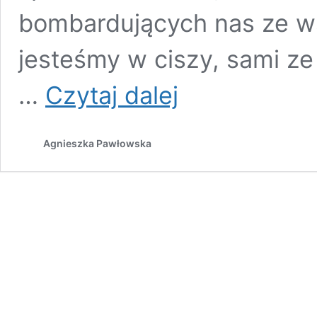
bombardujących nas ze ws
jesteśmy w ciszy, sami ze 
Medytacja
…
Czytaj dalej
–
zatopienie
w
Agnieszka Pawłowska
ciszy
czy
kontakt
z
wewnętrznym
chaosem?