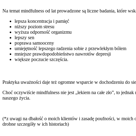
Na temat mindfulness od lat prowadzone są liczne badania, które wsk
lepsza koncentracja i pamięć
niższy poziom stresu
wyższa odporność organizmu
lepszy sen
poprawa samooceny
umiejętność lepszego radzenia sobie z przewlekłym bólem
mniejsze prawdopodobieństwo nawrotów depresji
większe poczucie szczęścia.
Praktyka uważności daje też ogromne wsparcie w dochodzeniu do sieb
Choć oczywiście mindfulness nie jest „lekiem na całe zło”, to jednak 
naszego życia.
.
(*z uwagi na dbałość o moich klientów i zasadę poufności, w moich
drobne szczegóły w ich historiach)
.