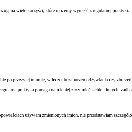
azują na wiele korzyści, które możemy wynieść z regularnej praktyki:
ie po przeżytej traumie, w leczeniu zaburzeń odżywiania czy zburzeń
regularna praktyka pomaga nam lepiej zrozumieć siebie i innych, zadbać
 opowieściach używam zmienionych imion, nie przedstawiam szczegółów