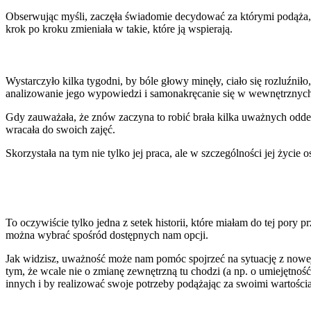
Obserwując myśli, zaczęła świadomie decydować za którymi podąża, a 
krok po kroku zmieniała w takie, które ją wspierają.
Wystarczyło kilka tygodni, by bóle głowy minęły, ciało się rozluźniło
analizowanie jego wypowiedzi i samonakręcanie się w wewnętrznyc
Gdy zauważała, że znów zaczyna to robić brała kilka uważnych oddec
wracała do swoich zajęć.
Skorzystała na tym nie tylko jej praca, ale w szczególności jej życie o
To oczywiście tylko jedna z setek historii, które miałam do tej pory
można wybrać spośród dostępnych nam opcji.
Jak widzisz, uważność może nam pomóc spojrzeć na sytuację z nowej 
tym, że wcale nie o zmianę zewnętrzną tu chodzi (a np. o umiejętnoś
innych i by realizować swoje potrzeby podążając za swoimi wartości