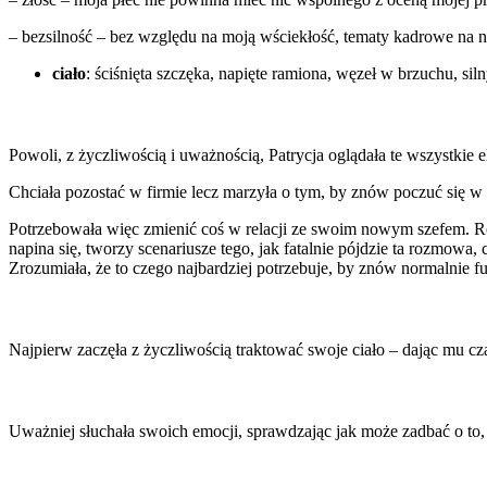
– bezsilność – bez względu na moją wściekłość, tematy kadrowe na 
ciało
: ściśnięta szczęka, napięte ramiona, węzeł w brzuchu, sil
Powoli, z życzliwością i uważnością, Patrycja oglądała te wszystkie 
Chciała pozostać w firmie lecz marzyła o tym, by znów poczuć się w 
Potrzebowała więc zmienić coś w relacji ze swoim nowym szefem. Ro
napina się, tworzy scenariusze tego, jak fatalnie pójdzie ta rozmowa
Zrozumiała, że to czego najbardziej potrzebuje, by znów normalnie fu
Najpierw zaczęła z życzliwością traktować swoje ciało – dając mu cza
Uważniej słuchała swoich emocji, sprawdzając jak może zadbać o to, 