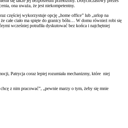
mienił się także jej bezpośredni przełożony. Dotychczasowy prezes
cenia, ona uważa, że jest niekompetentny.
oraz częściej wykorzystuje opcję „home office” lub „urlop na
 i że całe ciało ma spięte do granicy bólu… W domu również robi się
rymi wcześniej potrafiła dyskutować bez końca i najchętniej
ocji, Patrycja coraz lepiej rozumiała mechanizmy, które niej
nie chcę z nim pracować”, „pewnie marzy o tym, żeby się mnie