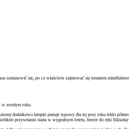
. Czas zastanowić się, po co właściwie zajmować się tematem mindfulnes
ć w zeszłym roku.
lonej dodatkowo lampki panuje typowy dla tej pory roku lekki półmrok,
ótkim przywitaniu siada w wygodnym fotelu, bierze do ręki filiżankę