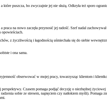
które puszcza, bo zwyczajnie jej nie służą. Odkryła też sporo ogranic
, a praca na nowo zaczęła przynosić jej radość. Szef nadal zachowywał s
h opowieściach.
hów, z życzliwością i łagodnością uśmiechała się do siebie wewnętrzn
sobiste i ona sama.
 przyjemność obserwować w mojej pracy, towarzysząc klientom i klientk
perspektywy. Czasem pomaga podjąć decyzję o niezbędnej życiowej zmi
ć radzenia sobie ze stresem, napięciem czy natłokiem myśli). Pomaga 
ami.