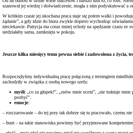
Od lat odnosi w firmie wiele sukcesów i bardzo lubi to, co robi. Nie
szanował jej wiedzę i doświadczenie, mogła z nim podyskutować a on 
W krótkim czasie jej ukochana praca staje się polem walki i powoduje
żądanie”, a gdy idzie do biura zwykle dopiero wychodząc uświadamia s
nieciekawie. Patrycja ma coraz mniej ochoty na spędzanie czasu ze 
siedziałaby sama, zamknięta w pokoju.
Jeszcze kilka miesięcy temu pewna siebie i zadowolona z życia, te
Rozpoczęłyśmy indywidualną pracę połączoną z treningiem mindfulness
zachodziły w związku z osobą nowego szefa:
myśli
: „co za głupek!”, „znów mnie oceni”, „nie traktuje mnie 
pozbyć”.
emocje
:
– rozczarowanie – do tej pory tak dobrze się tu pracowało, czemu nie
– bunt – na takie stanowiska powinny być przyjmowane kompetentn
– złość – moja płeć nie powinna mieć nic wspólnego z oceną mojej p