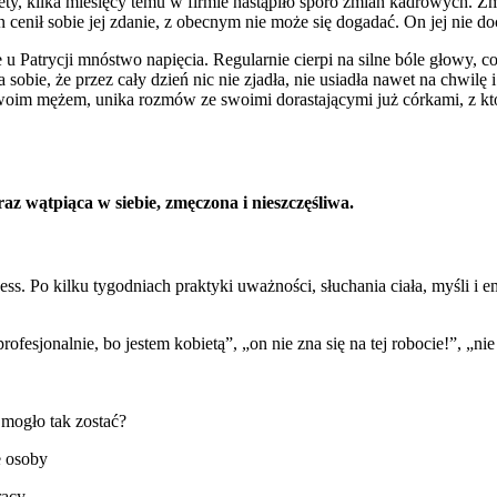
stety, kilka miesięcy temu w firmie nastąpiło sporo zmian kadrowych. Z
cenił sobie jej zdanie, z obecnym nie może się dogadać. On jej nie do
 u Patrycji mnóstwo napięcia. Regularnie cierpi na silne bóle głowy, c
obie, że przez cały dzień nic nie zjadła, nie usiadła nawet na chwilę
swoim mężem, unika rozmów ze swoimi dorastającymi już córkami, z któ
raz wątpiąca w siebie, zmęczona i nieszczęśliwa.
. Po kilku tygodniach praktyki uważności, słuchania ciała, myśli i em
profesjonalnie, bo jestem kobietą”, „on nie zna się na tej robocie!”, „
 mogło tak zostać?
e osoby
racy