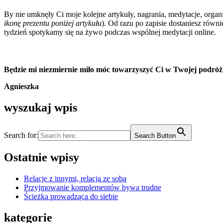
By nie umknęły Ci moje kolejne artykuły, nagrania, medytacje, organ
ikonę prezentu poniżej artykułu
). Od razu po zapisie dostaniesz równ
tydzień spotykamy się na żywo podczas wspólnej medytacji online.
Będzie mi niezmiernie miło móc towarzyszyć Ci w Twojej podróż
Agnieszka
wyszukaj wpis
Search for:
Search Button
Ostatnie wpisy
Relacje z innymi, relacja ze sobą
Przyjmowanie komplementów bywa trudne
Ścieżka prowadząca do siebie
kategorie