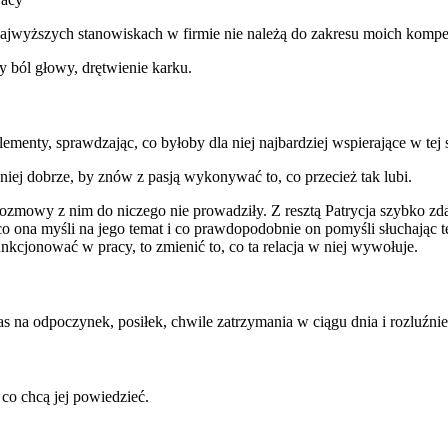
najwyższych stanowiskach w firmie nie należą do zakresu moich kompe
ny ból głowy, drętwienie karku.
elementy, sprawdzając, co byłoby dla niej najbardziej wspierające w tej
niej dobrze, by znów z pasją wykonywać to, co przecież tak lubi.
zmowy z nim do niczego nie prowadziły. Z resztą Patrycja szybko zda
, co ona myśli na jego temat i co prawdopodobnie on pomyśli słuchając 
nkcjonować w pracy, to zmienić to, co ta relacja w niej wywołuje.
s na odpoczynek, posiłek, chwile zatrzymania w ciągu dnia i rozluźnie
co chcą jej powiedzieć.