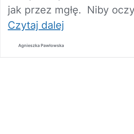
jak przez mgłę. Niby ocz
Zmysły,
Czytaj dalej
czyli
nasz
wyjątkowy
Agnieszka Pawłowska
kontakt
ze
światem