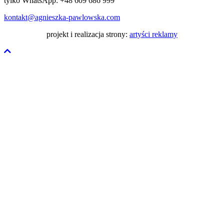
tylko WhatsApp: +48 609 686 999
kontakt@agnieszka-pawlowska.com
projekt i realizacja strony:
artyści reklamy
Przewiń
do
góry