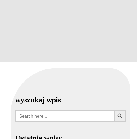
wyszukaj wpis
Search Button
Search
for:
Ostatnie wpisy