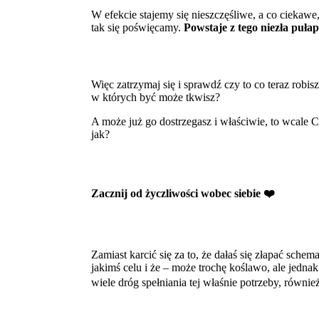
W efekcie stajemy się nieszczęśliwe, a co ciekawe,
tak się poświęcamy.
Powstaje z tego niezła puła
Więc zatrzymaj się i sprawdź czy to co teraz robi
w których być może tkwisz?
A może już go dostrzegasz i właściwie, to wcale Ci
jak?
Zacznij od życzliwości wobec siebie ❤️
Zamiast karcić się za to, że dałaś się złapać sche
jakimś celu i że – może trochę koślawo, ale jednak 
wiele dróg spełniania tej właśnie potrzeby, równi