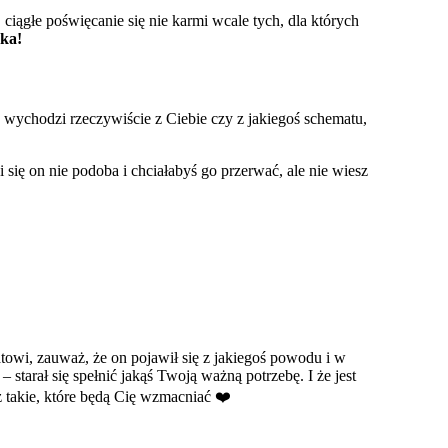
 ciągłe poświęcanie się nie karmi wcale tych, dla których
pka!
sz wychodzi rzeczywiście z Ciebie czy z jakiegoś schematu,
 się on nie podoba i chciałabyś go przerwać, ale nie wiesz
matowi, zauważ, że on pojawił się z jakiegoś powodu i w
– starał się spełnić jakąś Twoją ważną potrzebę. I że jest
eż takie, które będą Cię wzmacniać ❤️