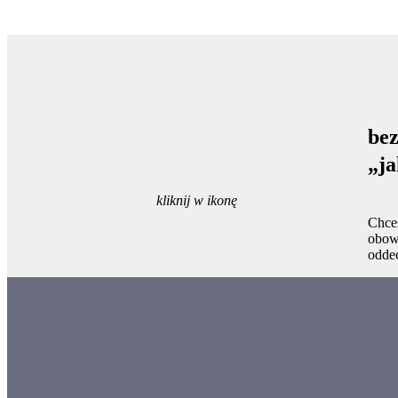
bez
„ja
kliknij w ikonę
Chces
obowi
odde