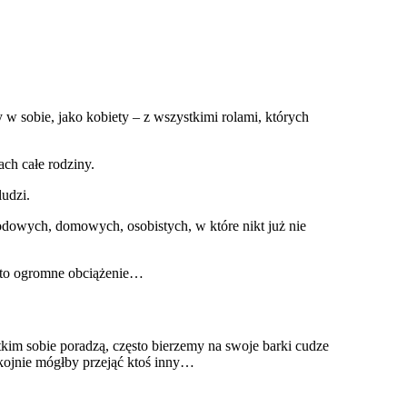
 w sobie, jako kobiety – z wszystkimi rolami, których
ach całe rodziny.
ludzi.
dowych, domowych, osobistych, w które nikt już nie
ęsto ogromne obciążenie…
kim sobie poradzą, często bierzemy na swoje barki cudze
okojnie mógłby przejąć ktoś inny…