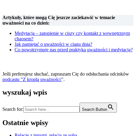
Artykuły, które mogą Cię jeszcze zaciekawić w temacie
uważności na co dzień:
Medytacja – zatopienie w ciszy czy kontakt z wewnętrznym
chaosem?
Jak pamiętać o uważności w ciągu dnia?
Co powstrzymuje nas przed praktyką uważności i medytacją?
Jeśli preferujesz słuchać, zapraszam Cię do odsłuchania odcinków
podcastu ”Z kroplą uważności’
’.
wyszukaj wpis
Search for:
Search Button
Ostatnie wpisy
Relacje z innymi, relacja ze sobą