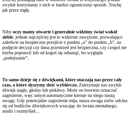
zwykle korzystamy z nich w bardzo ograniczony sposób. Trochę
jak przez mgłę.
Niby
oczy mamy otwarte i generalnie widzimy świat wokół
siebie
, jednak najczęściej jest to widzenie zawężone, pozwalające
zaledwie na bezpieczne przejście z punktu „a” do punktu „b”, na
podjęcie decyzji czy dana przestrzeń jest bezpieczna, czy czegoś nie
trzeba poprawić lub od kogoś się odsunąć, bo wygląda
„podejrzanie”.
To samo dzieje się z dźwiękami, które otaczają nas przez cały
czas, a które słyszymy dość wybiórczo.
Zatrzymuje nas zwykle
dźwięk nagły, głośny lub piskliwy. Może on bowiem oznaczać
zagrożenie, więc umysł automatycznie kieruje na niego naszą
uwagę. Gdy potencjalne zagrożenie mija, nasza uwaga znów odcina
się od bodźców dźwiękowych wracając do świata mentalnego,
analiz i rozmyślań…