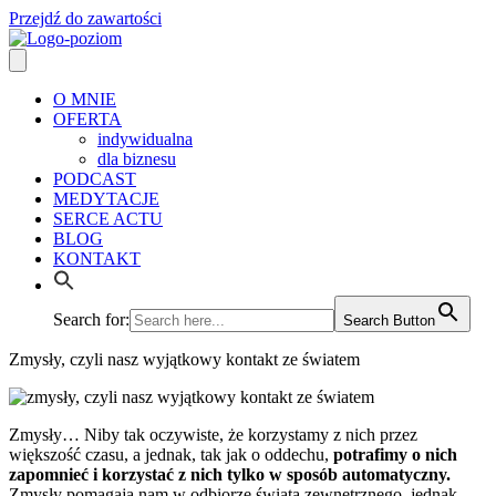
Przejdź do zawartości
O MNIE
OFERTA
indywidualna
dla biznesu
PODCAST
MEDYTACJE
SERCE ACTU
BLOG
KONTAKT
Search for:
Search Button
Zmysły, czyli nasz wyjątkowy kontakt ze światem
Zmysły… Niby tak oczywiste, że korzystamy z nich przez
większość czasu, a jednak, tak jak o oddechu,
potrafimy o nich
zapomnieć i korzystać z nich tylko w sposób automatyczny.
Zmysły pomagają nam w odbiorze świata zewnętrznego, jednak