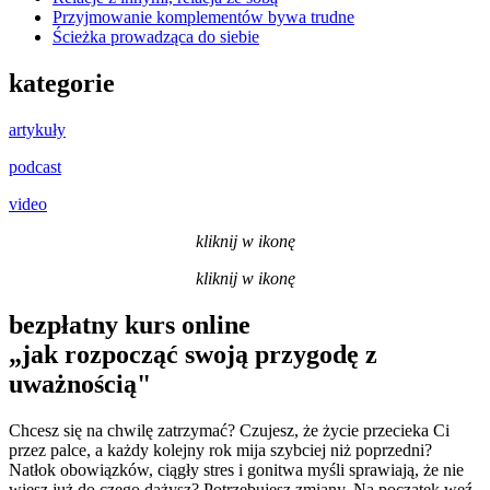
Przyjmowanie komplementów bywa trudne
Ścieżka prowadząca do siebie
kategorie
artykuły
podcast
video
kliknij w ikonę
kliknij w ikonę
bezpłatny kurs online
„jak rozpocząć swoją przygodę z
uważnością"
Chcesz się na chwilę zatrzymać? Czujesz, że życie przecieka Ci
przez palce, a każdy kolejny rok mija szybciej niż poprzedni?
Natłok obowiązków, ciągły stres i gonitwa myśli sprawiają, że nie
wiesz już do czego dążysz? Potrzebujesz zmiany. Na początek weź