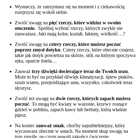
Wystarczy, że zatrzymasz się na moment i z ciekawością
rozejrzysz się wokół siebie.
Zwróć uwagę na
pięć rzeczy, które widzisz w swoim
otoczeniu
. Spróbuj wybrać rzeczy, których zwykle nie
zauważasz. Jaki mają kolor, kształt, fakturę, wielkość…?
Zwróć uwagę na
cztery rzeczy, które możesz poczuć
poprzez zmysł dotyku
. Cztery rzeczy, które obecnie czujesz,
takie jak dotyk powietrza na skórze, stół, na którym spoczywa
ręka, oparcie fotela…
Zauważ
trzy dźwięki docierające teraz do Twoich uszu
.
Może to być na przykład dźwięk klimatyzacji, śpiew ptaków,
szum wiatru, przejeżdżające auta, wszystko, cokolwiek teraz
słyszysz.
Zwróć też uwagę na
dwie rzeczy, których zapach możesz
poczuć
. To mogą być kwiaty w wazonie, krzewy rosnące
gdzieś w pobliżu, zapach kawy lub herbaty, którą właśnie
pijesz.
Na koniec
zauważ smak
, choćby najsubtelniejszy, który
wyczuwasz obecnie w ustach. Na moment skup uwagę na
tym zmyśle, po czym powoli zakończ ćwiczenie.