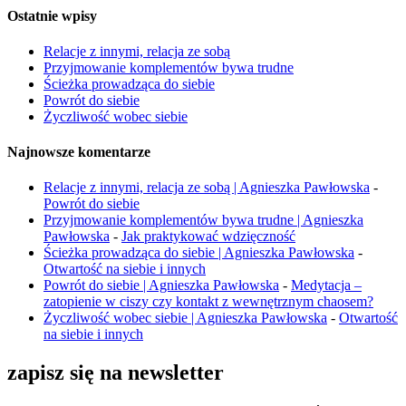
Ostatnie wpisy
Relacje z innymi, relacja ze sobą
Przyjmowanie komplementów bywa trudne
Ścieżka prowadząca do siebie
Powrót do siebie
Życzliwość wobec siebie
Najnowsze komentarze
Relacje z innymi, relacja ze sobą | Agnieszka Pawłowska
-
Powrót do siebie
Przyjmowanie komplementów bywa trudne | Agnieszka
Pawłowska
-
Jak praktykować wdzięczność
Ścieżka prowadząca do siebie | Agnieszka Pawłowska
-
Otwartość na siebie i innych
Powrót do siebie | Agnieszka Pawłowska
-
Medytacja –
zatopienie w ciszy czy kontakt z wewnętrznym chaosem?
Życzliwość wobec siebie | Agnieszka Pawłowska
-
Otwartość
na siebie i innych
zapisz się na newsletter