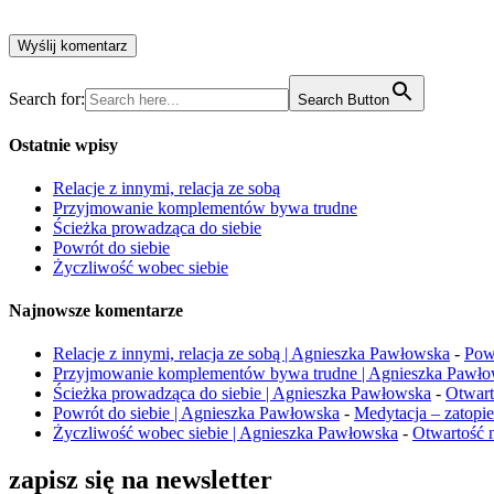
Search for:
Search Button
Ostatnie wpisy
Relacje z innymi, relacja ze sobą
Przyjmowanie komplementów bywa trudne
Ścieżka prowadząca do siebie
Powrót do siebie
Życzliwość wobec siebie
Najnowsze komentarze
Relacje z innymi, relacja ze sobą | Agnieszka Pawłowska
-
Powr
Przyjmowanie komplementów bywa trudne | Agnieszka Pawł
Ścieżka prowadząca do siebie | Agnieszka Pawłowska
-
Otwart
Powrót do siebie | Agnieszka Pawłowska
-
Medytacja – zatopi
Życzliwość wobec siebie | Agnieszka Pawłowska
-
Otwartość n
zapisz się na newsletter