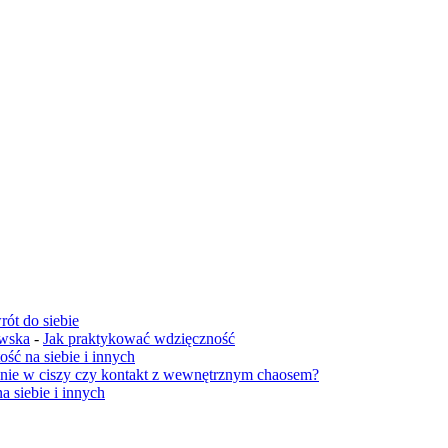
ót do siebie
owska
-
Jak praktykować wdzięczność
ość na siebie i innych
enie w ciszy czy kontakt z wewnętrznym chaosem?
a siebie i innych