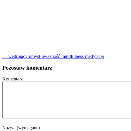
← wedrujący-umysł-uważność-mindfulness-medytacja
Pozostaw komentarz
Komentarz
Nazwa (wymagane)