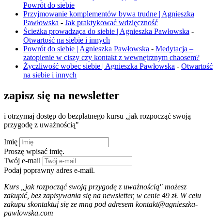
Powrót do siebie
Przyjmowanie komplementów bywa trudne | Agnieszka
Pawłowska
-
Jak praktykować wdzięczność
Ścieżka prowadząca do siebie | Agnieszka Pawłowska
-
Otwartość na siebie i innych
Powrót do siebie | Agnieszka Pawłowska
-
Medytacja –
zatopienie w ciszy czy kontakt z wewnętrznym chaosem?
Życzliwość wobec siebie | Agnieszka Pawłowska
-
Otwartość
na siebie i innych
zapisz się na newsletter
i otrzymaj dostęp do bezpłatnego kursu „jak rozpocząć swoją
przygodę z uważnością"
Imię
Proszę wpisać imię.
Twój e-mail
Podaj poprawny adres e-mail.
Kurs „jak rozpocząć swoją przygodę z uważnością" możesz
zakupić, bez zapisywania się na newsletter, w cenie 49 zł. W celu
zakupu skontaktuj się ze mną pod adresem kontakt@agnieszka-
pawlowska.com