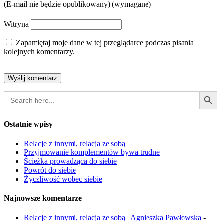
(E-mail nie będzie opublikowany) (wymagane)
Witryna
Zapamiętaj moje dane w tej przeglądarce podczas pisania
kolejnych komentarzy.
Search Button
Search
for:
Ostatnie wpisy
Relacje z innymi, relacja ze sobą
Przyjmowanie komplementów bywa trudne
Ścieżka prowadząca do siebie
Powrót do siebie
Życzliwość wobec siebie
Najnowsze komentarze
Relacje z innymi, relacja ze sobą | Agnieszka Pawłowska
-