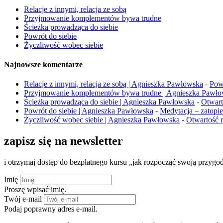
Relacje z innymi, relacja ze sobą
Przyjmowanie komplementów bywa trudne
Ścieżka prowadząca do siebie
Powrót do siebie
Życzliwość wobec siebie
Najnowsze komentarze
Relacje z innymi, relacja ze sobą | Agnieszka Pawłowska
-
Powr
Przyjmowanie komplementów bywa trudne | Agnieszka Pawł
Ścieżka prowadząca do siebie | Agnieszka Pawłowska
-
Otwart
Powrót do siebie | Agnieszka Pawłowska
-
Medytacja – zatopi
Życzliwość wobec siebie | Agnieszka Pawłowska
-
Otwartość n
zapisz się na newsletter
i otrzymaj dostęp do bezpłatnego kursu „jak rozpocząć swoją przygo
Imię
Proszę wpisać imię.
Twój e-mail
Podaj poprawny adres e-mail.