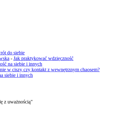
ót do siebie
owska
-
Jak praktykować wdzięczność
ość na siebie i innych
enie w ciszy czy kontakt z wewnętrznym chaosem?
a siebie i innych
dę z uważnością"